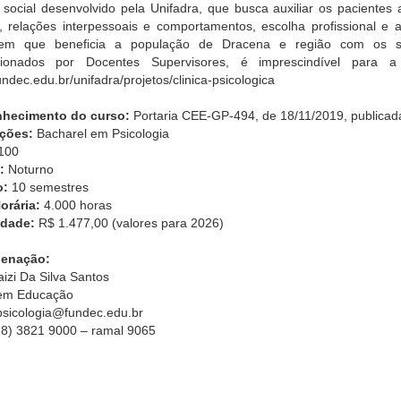
 social desenvolvido pela Unifadra, que busca auxiliar os pacientes
, relações interpessoais e comportamentos, escolha profissional e 
m que beneficia a população de Dracena e região com os serv
sionados por Docentes Supervisores, é imprescindível para a
fundec.edu.br/unifadra/projetos/clinica-psicologica
hecimento do curso:
Portaria CEE-GP-494, de 18/11/2019, publicad
ações:
Bacharel em Psicologia
100
:
Noturno
o:
10 semestres
orária:
4.000 horas
idade:
R$ 1.477,00 (valores para 2026)
denação:
aizi Da Silva Santos
em Educação
psicologia@fundec.edu.br
18) 3821 9000 – ramal 9065