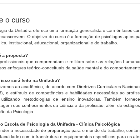
e o curso
logia da Unifadra oferece uma formação generalista e com ênfases c
rcunscrevem. O objetivo do curso é a formação de psicólogos aptos p
nica, institucional, educacional, organizacional e do trabalho.
é a proposta?
profissionais que compreendam e reflitam sobre as relações humanas
rsos enfoques teórico-conceituais da saúde mental e do comportamen
isso será feito na Unifadra?
izamos ao acadêmico, de acordo com Diretrizes Curriculares Nac
), o estímulo de competências e habilidades necessárias ao profis
, utilizando metodologias de ensino inovadoras. Também fornec
zagem dos conhecimentos da ciência e da profissão, além de estágio
ão da Psicologia.
ço Escola de Psicologia da Unifadra - Clínica Psicológica
ender à necessidade de preparação para o mundo do trabalho, contam
 faculdade) com infraestrutura e equipamentos específicos para os ate