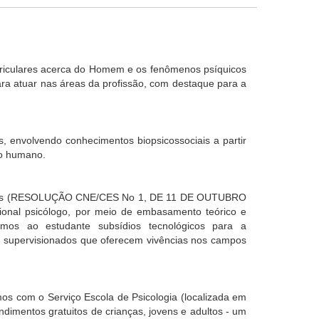
urriculares acerca do Homem e os fenômenos psíquicos
ara atuar nas áreas da profissão, com destaque para a
, envolvendo conhecimentos biopsicossociais a partir
to humano.
ionais (RESOLUÇÃO CNE/CES No 1, DE 11 DE OUTUBRO
sional psicólogo, por meio de embasamento teórico e
emos ao estudante subsídios tecnológicos para a
s supervisionados que oferecem vivências nos campos
os com o Serviço Escola de Psicologia (localizada em
ndimentos gratuitos de crianças, jovens e adultos - um