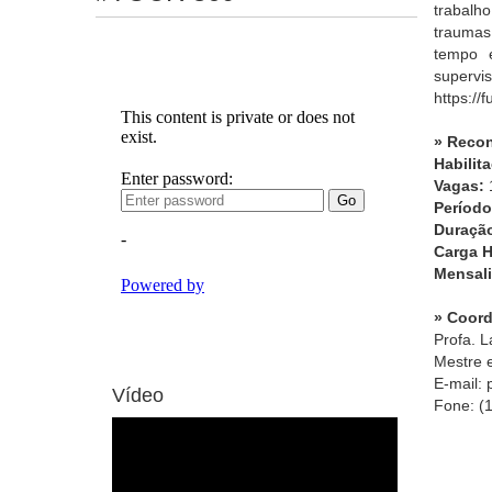
trabalho
traumas
tempo e
supervi
https://
» Recon
Habilit
Vagas:
Período
Duraçã
Carga H
Mensal
» Coor
Profa. L
Mestre 
E-mail: 
Vídeo
Fone: (