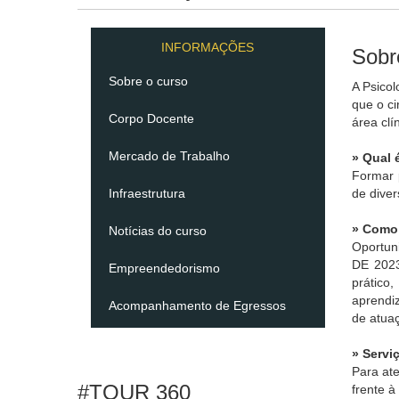
INFORMAÇÕES
Sobr
Sobre o curso
A Psico
que o ci
Corpo Docente
área clí
Mercado de Trabalho
» Qual 
Formar 
Infraestrutura
de dive
» Como 
Notícias do curso
Oportun
DE 2023
Empreendedorismo
prático
aprendi
Acompanhamento de Egressos
de atuaç
» Servi
Para at
#TOUR 360
frente à