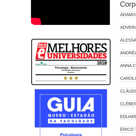
Corp
ÁDAMO
ADVERI
ALESSA
ANDRÉA
ANNA C
CAROLI
CLÁUDI
CLÉBER
EDUARD
ÉRICO 