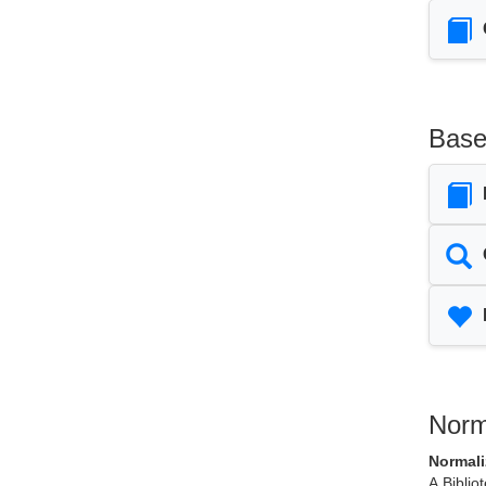
Base
Norm
Normal
A Biblio