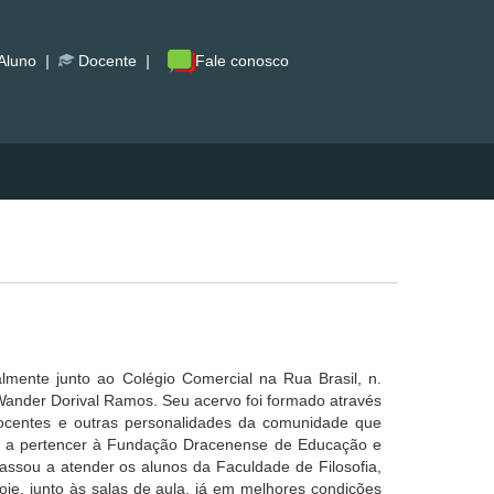
Aluno
|
Docente
|
Fale conosco
almente junto ao Colégio Comercial na Rua Brasil, n.
Wander Dorival Ramos. Seu acervo foi formado através
 docentes e outras personalidades da comunidade que
sou a pertencer à Fundação Dracenense de Educação e
passou a atender os alunos da Faculdade de Filosofia,
hoje, junto às salas de aula, já em melhores condições