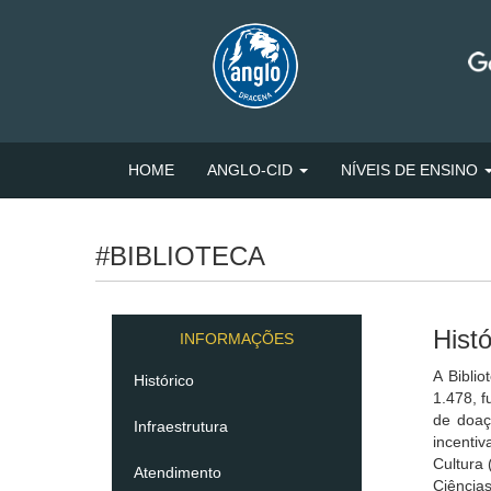
HOME
ANGLO-CID
NÍVEIS DE ENSINO
#BIBLIOTECA
Histó
INFORMAÇÕES
A Bibli
Histórico
1.478, 
de doaç
Infraestrutura
incenti
Cultura 
Atendimento
Ciências