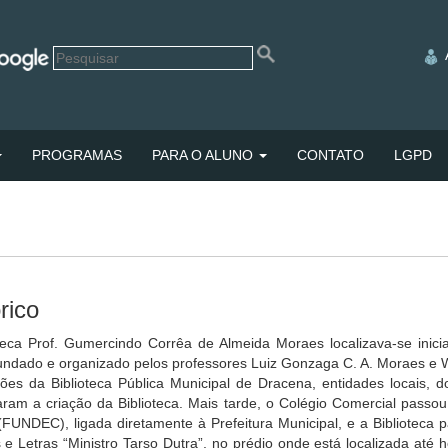
PROGRAMAS
PARA O ALUNO
CONTATO
LGPD
rico
oteca Prof. Gumercindo Corrêa de Almeida Moraes localizava-se inici
fundado e organizado pelos professores Luiz Gonzaga C. A. Moraes e 
ões da Biblioteca Pública Municipal de Dracena, entidades locais,
varam a criação da Biblioteca. Mais tarde, o Colégio Comercial pas
(FUNDEC), ligada diretamente à Prefeitura Municipal, e a Biblioteca 
 e Letras “Ministro Tarso Dutra”, no prédio onde está localizada até 