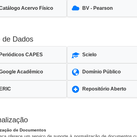
Catálogo Acervo Físico
BV - Pearson
 de Dados
Periódicos CAPES
Scielo
Google Acadêmico
Domínio Público
ERIC
Repositório Aberto
alização
ização de Documentos
teca oferece um serviço de suporte à normalização de documentos cuj