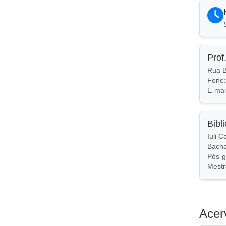
Prof
Rua B
Fone:
E-mai
Bibl
Iuli C
Bacha
Pós-g
Mestr
Acer