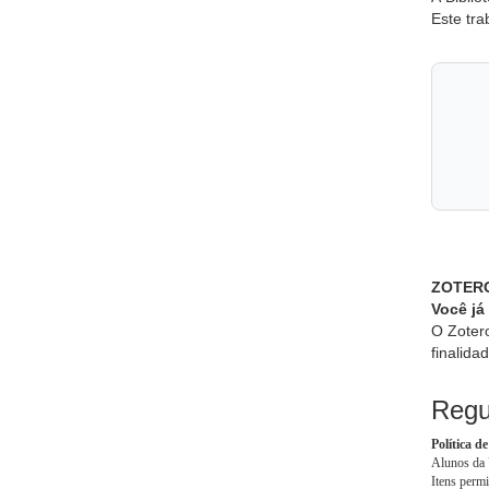
Este tra
ZOTER
Você já
O Zotero
finalida
Regu