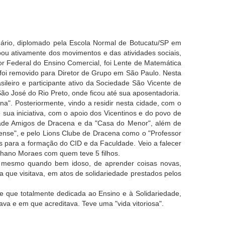
ário, diplomado pela Escola Normal de Botucatu/SP em
ipou ativamente dos movimentos e das atividades sociais,
tor Federal do Ensino Comercial, foi Lente de Matemática
 foi removido para Diretor de Grupo em São Paulo. Nesta
ileiro e participante ativo da Sociedade São Vicente de
ão José do Rio Preto, onde ficou até sua aposentadoria.
na". Posteriormente, vindo a residir nesta cidade, com o
 sua iniciativa, com o apoio dos Vicentinos e do povo de
dade Amigos de Dracena e da "Casa do Menor", além de
ense", e pelo Lions Clube de Dracena como o "Professor
 para a formação do CID e da Faculdade. Veio a falecer
lhano Moraes com quem teve 5 filhos.
va, mesmo quando bem idoso, de aprender coisas novas,
a que visitava, em atos de solidariedade prestados pelos
e que totalmente dedicada ao Ensino e à Solidariedade,
ava e em que acreditava. Teve uma "vida vitoriosa".