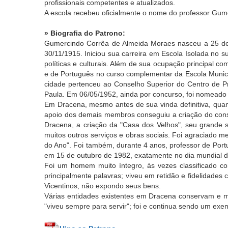
profissionais competentes e atualizados.
A escola recebeu oficialmente o nome do professor Gum
» Biografia do Patrono:
Gumercindo Corrêa de Almeida Moraes nasceu a 25 de 
30/11/1915. Iniciou sua carreira em Escola Isolada no s
políticas e culturais. Além de sua ocupação principal c
e de Português no curso complementar da Escola Municip
cidade pertenceu ao Conselho Superior do Centro de Pro
Paula. Em 06/05/1952, ainda por concurso, foi nomeado 
Em Dracena, mesmo antes de sua vinda definitiva, quando
apoio dos demais membros conseguiu a criação do conselh
Dracena, a criação da "Casa dos Velhos", seu grande
muitos outros serviços e obras sociais. Foi agraciado
do Ano". Foi também, durante 4 anos, professor de Por
em 15 de outubro de 1982, exatamente no dia mundial d
Foi um homem muito íntegro, às vezes classificado co
principalmente palavras; viveu em retidão e fidelidades
Vicentinos, não expondo seus bens.
Várias entidades existentes em Dracena conservam e mo
"viveu sempre para servir"; foi e continua sendo um exe