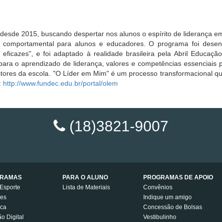
esde 2015, buscando despertar nos alunos o espírito de liderança em
comportamental para alunos e educadores. O programa foi desenv
eficazes", e foi adaptado à realidade brasileira pela Abril Educa
 para o aprendizado de liderança, valores e competências essenciais
estores da escola. "O Líder em Mim" é um processo transformacional q
:
http://www.fundec.edu.br/portal/olem
(18)3821-9007
RAMAS
PARA O ALUNO
PROGRAMAS DE APOIO
Esporte
Lista de Materiais
Convênios
es
Indique um amigo
ica
Concessão de Bolsas
ão Digital
Vestibulinho