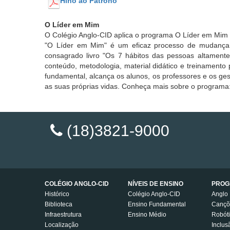
Hino ao Patrono
O Líder em Mim
O Colégio Anglo-CID aplica o programa O Líder em Mim d
"O Líder em Mim" é um eficaz processo de mudança 
consagrado livro "Os 7 hábitos das pessoas altamente 
conteúdo, metodologia, material didático e treinamento
fundamental, alcança os alunos, os professores e os g
as suas próprias vidas. Conheça mais sobre o programa
(18)3821-9000
COLÉGIO ANGLO-CID
NÍVEIS DE ENSINO
PROG
Histórico
Colégio Anglo-CID
Anglo 
Biblioteca
Ensino Fundamental
Cançõ
Infraestrutura
Ensino Médio
Robót
Localização
Inclus