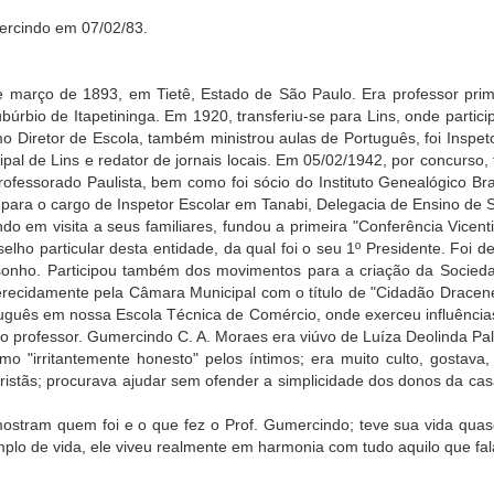
ercindo em 07/02/83.
março de 1893, em Tietê, Estado de São Paulo. Era professor prim
ubúrbio de Itapetininga. Em 1920, transferiu-se para Lins, onde partic
omo Diretor de Escola, também ministrou aulas de Português, foi Inspe
al de Lins e redator de jornais locais. Em 05/02/1942, por concurso,
fessorado Paulista, bem como foi sócio do Instituto Genealógico Bras
para o cargo de Inspetor Escolar em Tanabi, Delegacia de Ensino de S
 em visita a seus familiares, fundou a primeira "Conferência Vicenti
o particular desta entidade, da qual foi o seu 1º Presidente. Foi de
 sonho. Participou também dos movimentos para a criação da Socie
 merecidamente pela Câmara Municipal com o título de "Cidadão Dracen
tuguês em nossa Escola Técnica de Comércio, onde exerceu influências
o professor. Gumercindo C. A. Moraes era viúvo de Luíza Deolinda Pa
mo "irritantemente honesto" pelos íntimos; era muito culto, gosta
 cristãs; procurava ajudar sem ofender a simplicidade dos donos da cas
stram quem foi e o que fez o Prof. Gumercindo; teve sua vida quas
mplo de vida, ele viveu realmente em harmonia com tudo aquilo que fal